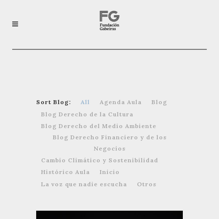
Sort Blog:
All
Agenda Aula
Blog
Blog Derecho de la Cultura
Blog Derecho del Medio Ambiente
Blog Derecho Financiero y de los
Negocios
Cambio Climático y Sostenibilidad
Histórico Aula
Inicio
La voz que nadie escucha
Otros