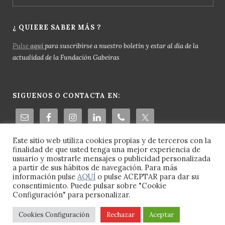
¿ QUIERE SABER MÁS ?
Pulse
aquí
para suscribirse a nuestro boletín y estar al día de la
actualidad de la Fundación Gabeiras
SIGUENOS O CONTACTA EN:
Este sitio web utiliza cookies propias y de terceros con la
finalidad de que usted tenga una mejor experiencia de
usuario y mostrarle mensajes o publicidad personalizada
a partir de sus hábitos de navegación. Para más
información pulse
AQUÍ
o pulse ACEPTAR para dar su
consentimiento. Puede pulsar sobre "Cookie
Configuración" para personalizar.
© 2023 Fundación Gabeiras -
Aviso Legal
-
Política de Cookies
-
Política de Privacidad
Cookies Configuración
Rechazar
Aceptar