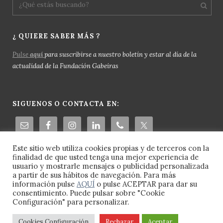
¿ QUIERE SABER MÁS ?
Pulse
aquí
para suscribirse a nuestro boletín y estar al día de la
actualidad de la Fundación Gabeiras
SIGUENOS O CONTACTA EN:
Este sitio web utiliza cookies propias y de terceros con la
finalidad de que usted tenga una mejor experiencia de
usuario y mostrarle mensajes o publicidad personalizada
a partir de sus hábitos de navegación. Para más
información pulse
AQUÍ
o pulse ACEPTAR para dar su
consentimiento. Puede pulsar sobre "Cookie
Configuración" para personalizar.
© 2023 Fundación Gabeiras -
Aviso Legal
-
Política de Cookies
-
Política de Privacidad
Cookies Configuración
Rechazar
Aceptar