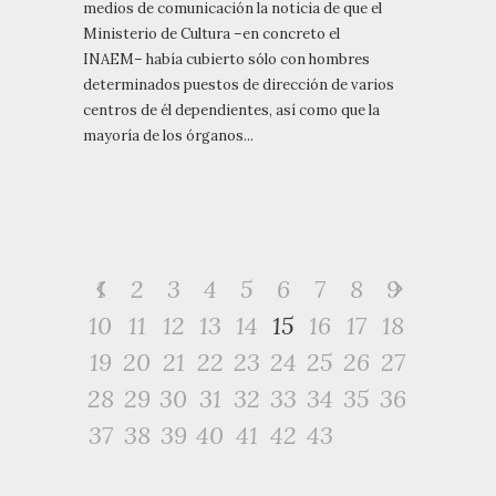
medios de comunicación la noticia de que el
Ministerio de Cultura –en concreto el
INAEM– había cubierto sólo con hombres
determinados puestos de dirección de varios
centros de él dependientes, así como que la
mayoría de los órganos...
1
2
3
4
5
6
7
8
9
10
11
12
13
14
15
16
17
18
19
20
21
22
23
24
25
26
27
28
29
30
31
32
33
34
35
36
37
38
39
40
41
42
43