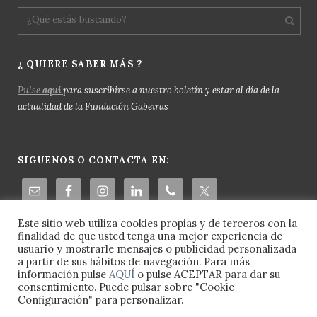
¿ QUIERE SABER MÁS ?
Pulse
aquí
para suscribirse a nuestro boletín y estar al día de la
actualidad de la Fundación Gabeiras
SIGUENOS O CONTACTA EN:
Este sitio web utiliza cookies propias y de terceros con la
finalidad de que usted tenga una mejor experiencia de
usuario y mostrarle mensajes o publicidad personalizada
a partir de sus hábitos de navegación. Para más
información pulse
AQUÍ
o pulse ACEPTAR para dar su
consentimiento. Puede pulsar sobre "Cookie
Configuración" para personalizar.
© 2023 Fundación Gabeiras -
Aviso Legal
-
Política de Cookies
-