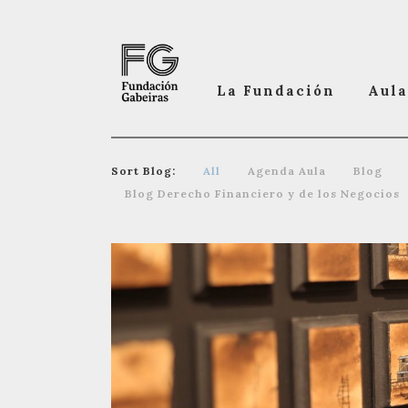
La Fundación
Aula
Sort Blog:
All
Agenda Aula
Blog
Blog Derecho Financiero y de los Negocios