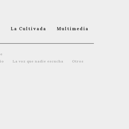
o
La Cultivada
Multimedia
te
cio
La voz que nadie escucha
Otros