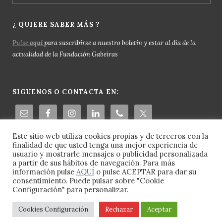
¿ QUIERE SABER MÁS ?
Pulse
aquí
para suscribirse a nuestro boletín y estar al día de la
actualidad de la Fundación Gabeiras
SIGUENOS O CONTACTA EN:
Este sitio web utiliza cookies propias y de terceros con la
finalidad de que usted tenga una mejor experiencia de
usuario y mostrarle mensajes o publicidad personalizada
a partir de sus hábitos de navegación. Para más
información pulse
AQUÍ
o pulse ACEPTAR para dar su
consentimiento. Puede pulsar sobre "Cookie
Configuración" para personalizar.
© 2023 Fundación Gabeiras -
Aviso Legal
-
Política de Cookies
-
Política de Privacidad
Cookies Configuración
Rechazar
Aceptar